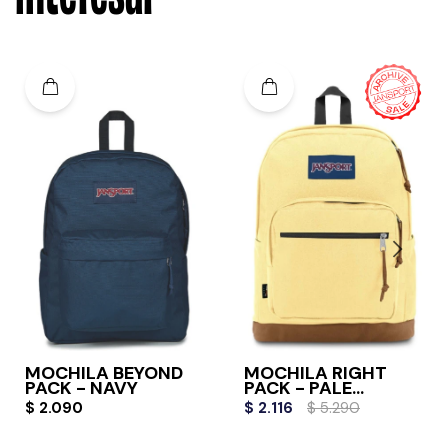
MOCHILA BEYOND
MOCHILA RIGHT
PACK - NAVY
PACK - PALE
BANANA
$
2.090
$
2.116
$
5.290