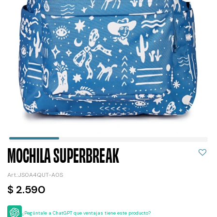
MOCHILA SUPERBREAK
JS0A4QUT-A0S
$
2.590
¿Pegúntale a ChatGPT que ventajas tiene este producto?