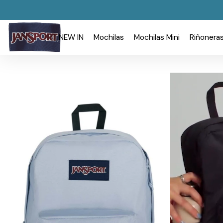
NEW IN
Mochilas
Mochilas Mini
Riñonera