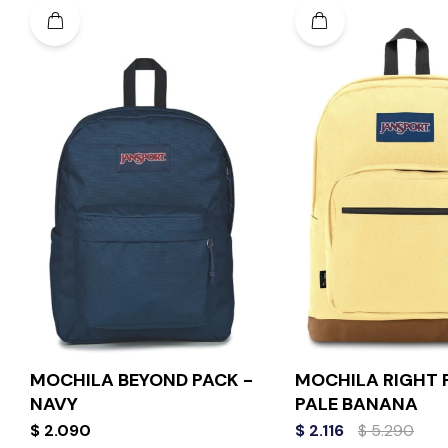
MOCHILA BEYOND PACK -
MOCHILA RIGHT 
NAVY
PALE BANANA
$
2.090
$
2.116
$
5.290