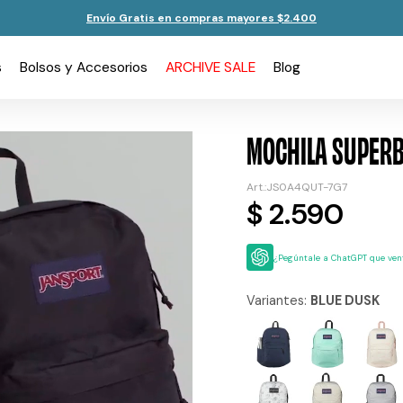
Envío Gratis en compras mayores $2.400
s
Bolsos y Accesorios
ARCHIVE SALE
Blog
MOCHILA SUPERB
JS0A4QUT-7G7
$
2.590
¿Pegúntale a ChatGPT que vent
Variantes:
BLUE DUSK