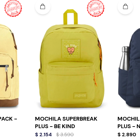
PACK -
MOCHILA SUPERBREAK
MOCHIL
PLUS - BE KIND
PLUS - 
$
2.154
$
3.590
$
2.890