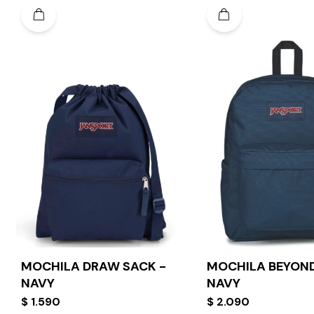
MOCHILA DRAW SACK -
MOCHILA BEYOND
NAVY
NAVY
$
1.590
$
2.090