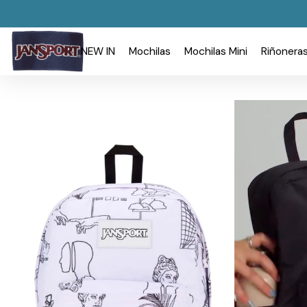
NEW IN
Mochilas
Mochilas Mini
Riñonera