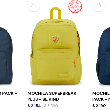
 PACK -
MOCHILA SUPERBREAK
MOCHIL
PLUS - BE KIND
PACK -
$
2.154
$
3.590
$
2.190