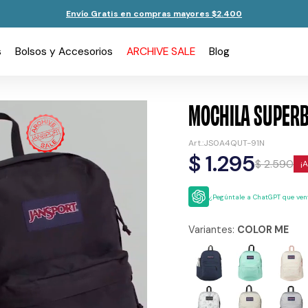
Envío Gratis en compras mayores $2.400
s
Bolsos y Accesorios
ARCHIVE SALE
Blog
MOCHILA SUPERB
JS0A4QUT-91N
$
1.295
$
2.590
¿Pegúntale a ChatGPT que vent
Variantes:
COLOR ME