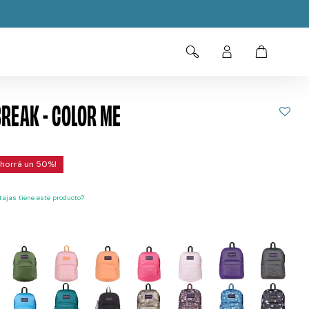
REAK - COLOR ME
50
ajas tiene este producto?