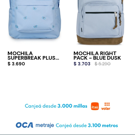
MOCHILA
MOCHILA RIGHT
SUPERBREAK PLUS
PACK - BLUE DUSK
FX
$
3.690
$
3.703
$
5.290