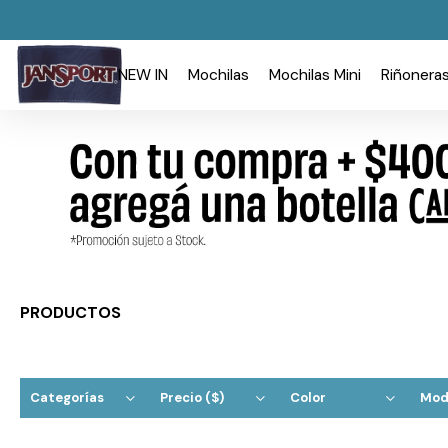
NEW IN
Mochilas
Mochilas Mini
Riñonera
PRODUCTOS
Categorías
Precio
($)
Color
Mod