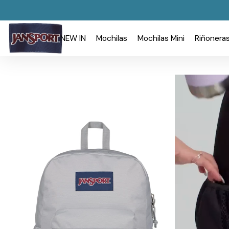
NEW IN
Mochilas
Mochilas Mini
Riñonera