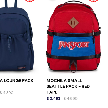
A LOUNGE PACK
MOCHILA SMALL
SEATTLE PACK - RED
TAPE
$
4.390
$
3.493
$
4.990