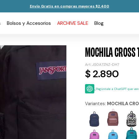
Envío Gratis en compras mayores $2.400
s
Bolsos y Accesorios
ARCHIVE SALE
Blog
MOCHILA CROSS 
JS0A7ZNZ-DH7
$
2.890
¿Pegúntale a ChatGPT que vent
Variantes:
MOCHILA CRO