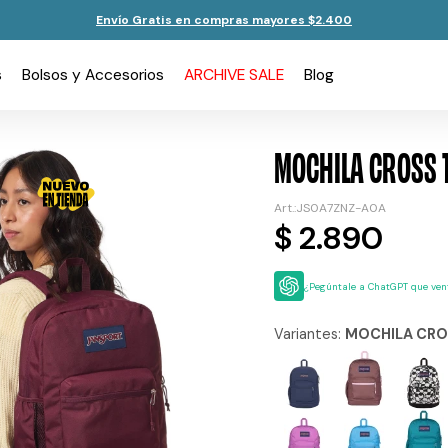
Envío Gratis en compras mayores $2.400
s
Bolsos y Accesorios
ARCHIVE SALE
Blog
MOCHILA CROSS 
JS0A7ZNZ-A0A
$
2.890
¿Pegúntale a ChatGPT que vent
Variantes:
MOCHILA CRO