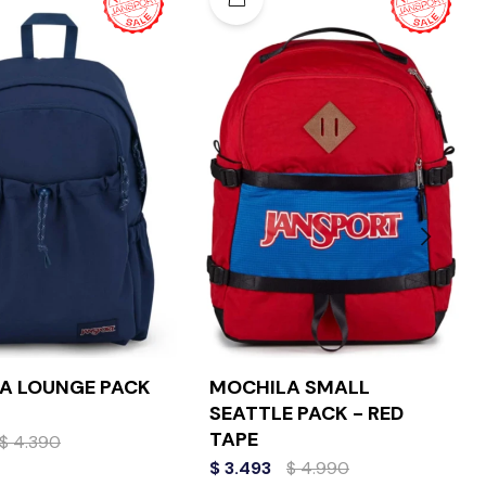
A LOUNGE PACK
MOCHILA SMALL
SEATTLE PACK - RED
TAPE
$
4.390
$
3.493
$
4.990