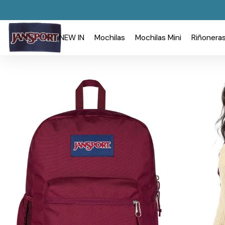
NEW IN
Mochilas
Mochilas Mini
Riñonera