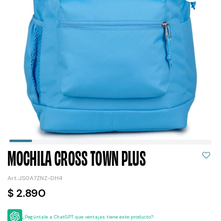
MOCHILA CROSS TOWN PLUS
JS0A7ZNZ-DH4
$
2.890
¿Pegúntale a ChatGPT que ventajas tiene este producto?