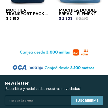
MOCHILA
MOCHILA DOUBLE
TRANSPORT PACK -
BREAK - ELEMENTAL
NAVY
BLUE
$
2.190
$
2.303
$
3.290
Newsletter
¡Suscribite y recibí todas nuestras novedades!
SUSCRIBIRME