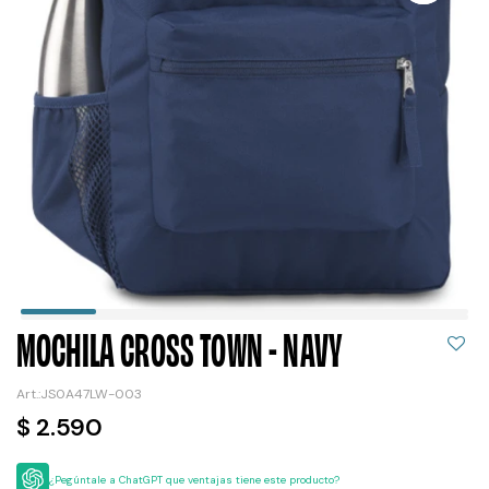
MOCHILA CROSS TOWN - NAVY
JS0A47LW-003
$
2.590
¿Pegúntale a ChatGPT que ventajas tiene este producto?