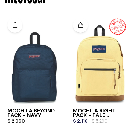
MOCHILA BEYOND
MOCHILA RIGHT
PACK - NAVY
PACK - PALE
BANANA
$
2.090
$
2.116
$
5.290