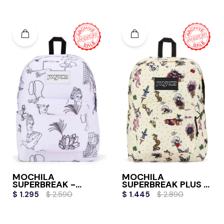
MOCHILA
MOCHILA
SUPERBREAK -
SUPERBREAK PLUS -
COLOR ME
TRADITIONAL
$
1.295
$
2.590
$
1.445
$
2.890