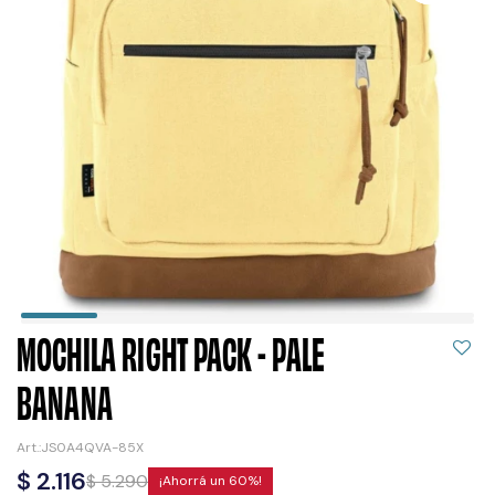
MOCHILA RIGHT PACK - PALE
BANANA
JS0A4QVA-85X
$
2.116
$
5.290
60