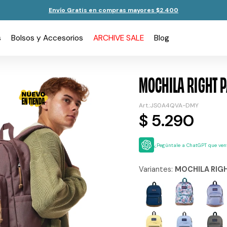
Envío Gratis en compras mayores $2.400
s
Bolsos y Accesorios
ARCHIVE SALE
Blog
MOCHILA RIGHT 
JS0A4QVA-DMY
$
5.290
¿Pegúntale a ChatGPT que vent
Variantes:
MOCHILA RIG