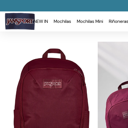
NEW IN
Mochilas
Mochilas Mini
Riñonera