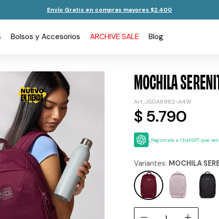
Envío Gratis en compras mayores $2.400
s
Bolsos y Accesorios
ARCHIVE SALE
Blog
MOCHILA SERENI
JS0A8982-A4W
$
5.790
¿Pegúntale a ChatGPT que vent
Variantes:
MOCHILA SERE
remove
add