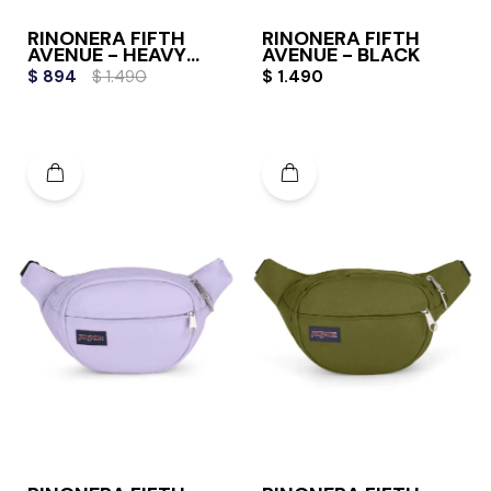
RIÑONERA FIFTH
RIÑONERA FIFTH
AVENUE - HEAVY
AVENUE - BLACK
METAL
$
894
$
1.490
$
1.490