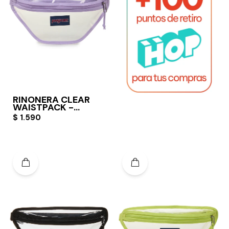
RIÑONERA CLEAR
WAISTPACK -
PASTEL LILAC
$
1.590