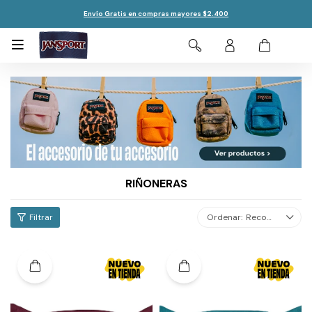
Envío Gratis en compras mayores $2.400

RIÑONERAS
Recomendados