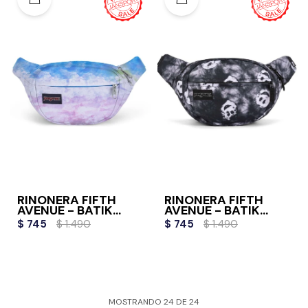
RIÑONERA FIFTH
RIÑONERA FIFTH
AVENUE - BATIK
AVENUE - BATIK
WASH
BAUDD
$
745
$
1.490
$
745
$
1.490
MOSTRANDO
24
DE
24