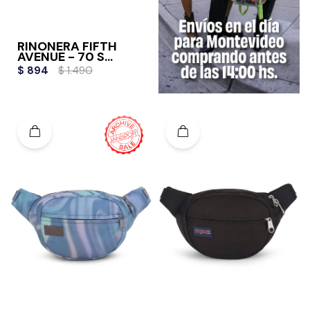
RIÑONERA FIFTH
AVENUE - 70 S
SPACE DYE FRESH
$
894
$
1.490