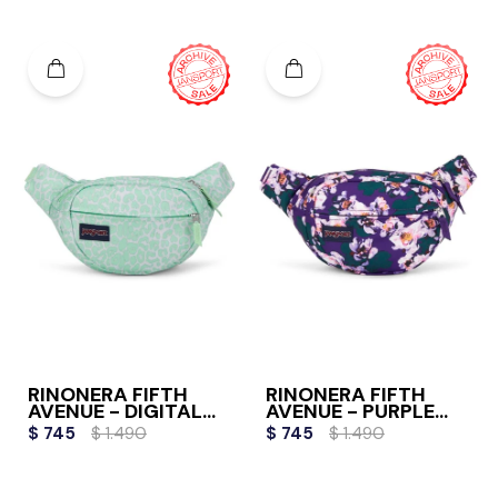
RIÑONERA FIFTH
RIÑONERA FIFTH
AVENUE - DIGITAL
AVENUE - PURPLE
CHEETAH
PETALS
$
745
$
1.490
$
745
$
1.490