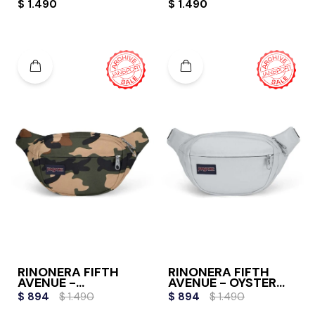
ROSE
$
1.490
$
1.490
RIÑONERA FIFTH
RIÑONERA FIFTH
AVENUE -
AVENUE - OYSTER
BUCKSHOT CAMO
MUSHROOM
$
894
$
1.490
$
894
$
1.490