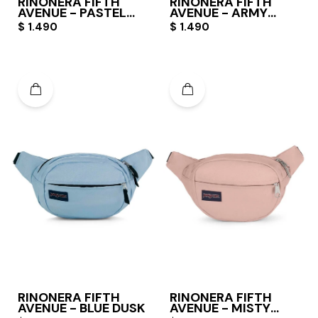
RIÑONERA FIFTH
RIÑONERA FIFTH
AVENUE - PASTEL
AVENUE - ARMY
LILAC
GREEN
$
1.490
$
1.490
RIÑONERA FIFTH
RIÑONERA FIFTH
AVENUE - BLUE DUSK
AVENUE - MISTY