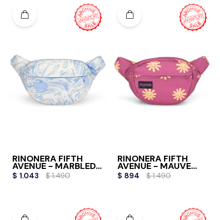
RIÑONERA FIFTH
RIÑONERA FIFTH
AVENUE - MARBLED
AVENUE - MAUVE
MOTION
HAZE
$
1.043
$
1.490
$
894
$
1.490