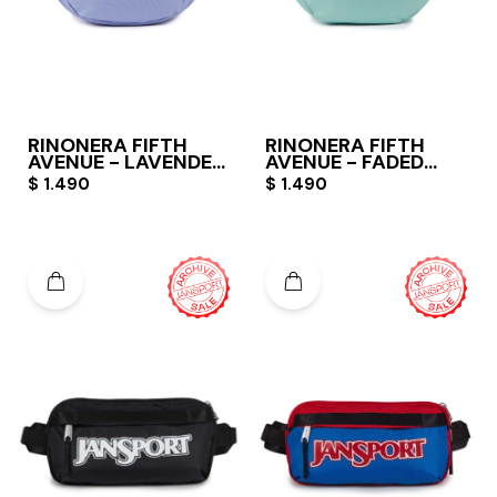
RIÑONERA FIFTH
RIÑONERA FIFTH
AVENUE - LAVENDER
AVENUE - FADED
ASH
SAGE
$
1.490
$
1.490