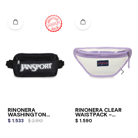
RIÑONERA
RIÑONERA CLEAR
WASHINGTON
WAISTPACK -
WAISTPACK -
PASTEL LILAC
$
1.533
$
2.190
$
1.590
BLACK