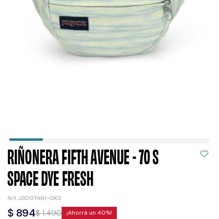
RIÑONERA FIFTH AVENUE - 70 S
SPACE DYE FRESH
JS00TAN1-GK3
$
894
$
1.490
40