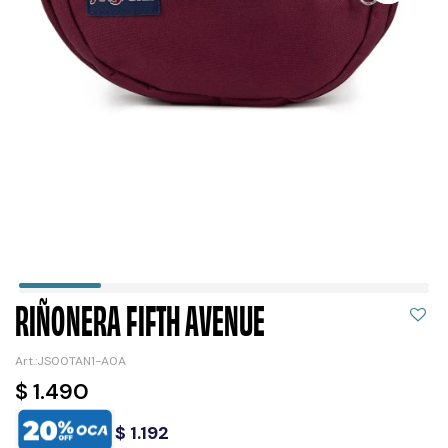
RIÑONERA FIFTH AVENUE
JS00TAN1-A0A
$
1.490
$
1.192