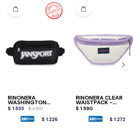
RIÑONERA
RIÑONERA CLEAR
WASHINGTON
WAISTPACK -
WAISTPACK -
PASTEL LILAC
$
1.533
$
2.190
$
1.590
BLACK
$
1.226
$
1.272