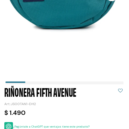
RIÑONERA FIFTH AVENUE
JS00TAN1-DH2
$
1.490
¿Pegúntale a ChatGPT que ventajas tiene este producto?