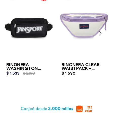
RIÑONERA
RIÑONERA CLEAR
WASHINGTON
WAISTPACK -
WAISTPACK -
PASTEL LILAC
$
1.533
$
2.190
$
1.590
BLACK