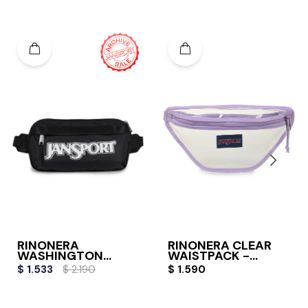
RIÑONERA
RIÑONERA CLEAR
WASHINGTON
WAISTPACK -
WAISTPACK -
PASTEL LILAC
$
1.533
$
2.190
$
1.590
BLACK