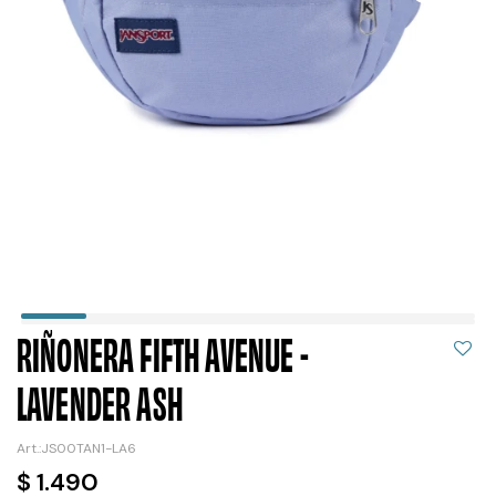
RIÑONERA FIFTH AVENUE -
LAVENDER ASH
JS00TAN1-LA6
$
1.490