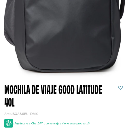
MOCHILA DE VIAJE GOOD LATITUDE
40L
JS0A86EU-DMX
¿Pegúntale a ChatGPT que ventajas tiene este producto?