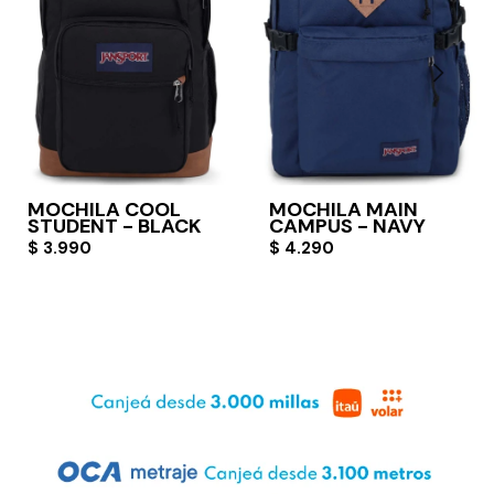
MOCHILA COOL
MOCHILA MAIN
STUDENT - BLACK
CAMPUS - NAVY
$
3.990
$
4.290