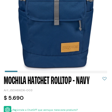
MOCHILA HATCHET ROLLTOP - NAVY
JS0A86DK-003
$
5.690
¿Pegúntale a ChatGPT que ventajas tiene este producto?