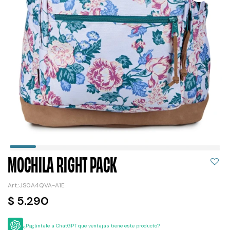
MOCHILA RIGHT PACK
JS0A4QVA-A1E
$
5.290
¿Pegúntale a ChatGPT que ventajas tiene este producto?