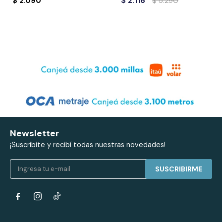
$
2.090
$
2.116
$
5.290
Newsletter
¡Suscribite y recibí todas nuestras novedades!
SUSCRIBIRME

