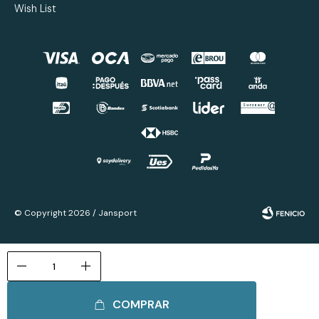
Wish List
© Copyright 2026 / Jansport
remove
add
COMPRAR
Fenicio