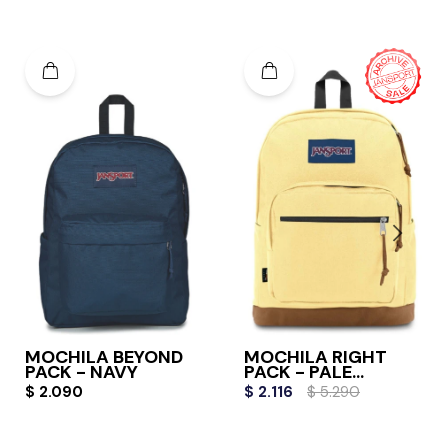
MOCHILA BEYOND
MOCHILA RIGHT
PACK - NAVY
PACK - PALE
BANANA
$
2.090
$
2.116
$
5.290