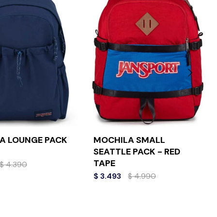
A LOUNGE PACK
MOCHILA SMALL
SEATTLE PACK - RED
TAPE
$
4.390
$
3.493
$
4.990