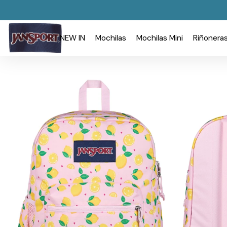
NEW IN
Mochilas
Mochilas Mini
Riñonera