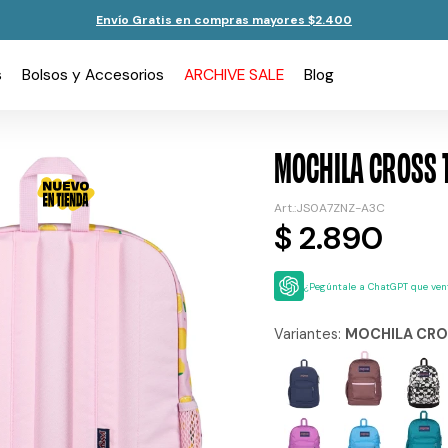
Envío Gratis en compras mayores $2.400
s
Bolsos y Accesorios
ARCHIVE SALE
Blog
MOCHILA CROSS 
JS0A7ZNZ-A3C
$
2.890
¿Pegúntale a ChatGPT que vent
Variantes:
MOCHILA CRO