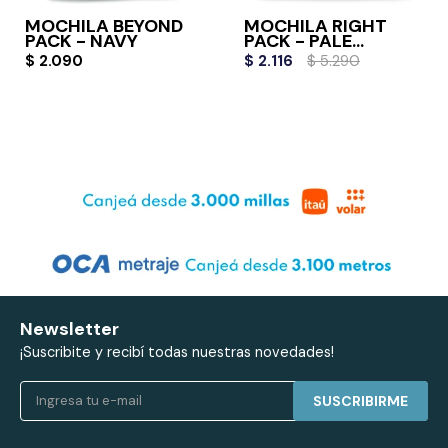
MOCHILA BEYOND
MOCHILA RIGHT
PACK - NAVY
PACK - PALE
BANANA
$
2.090
$
2.116
$
5.290
Newsletter
¡Suscribite y recibí todas nuestras novedades!
SUSCRIBIRME