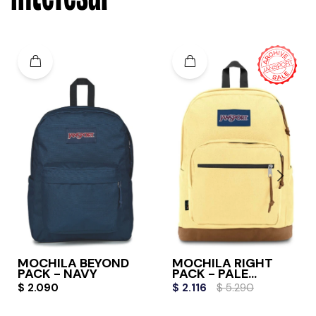
MOCHILA BEYOND
MOCHILA RIGHT
PACK - NAVY
PACK - PALE
BANANA
$
2.090
$
2.116
$
5.290