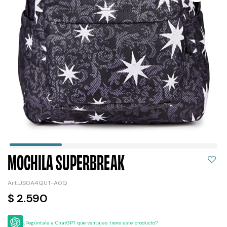
MOCHILA SUPERBREAK
JS0A4QUT-A0Q
$
2.590
¿Pegúntale a ChatGPT que ventajas tiene este producto?