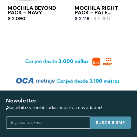
MOCHILA BEYOND
MOCHILA RIGHT
PACK - NAVY
PACK - PALE
BANANA
$
2.090
$
2.116
$
5.290
Newsletter
¡Suscribite y recibí todas nuestras novedades!
SUSCRIBIRME