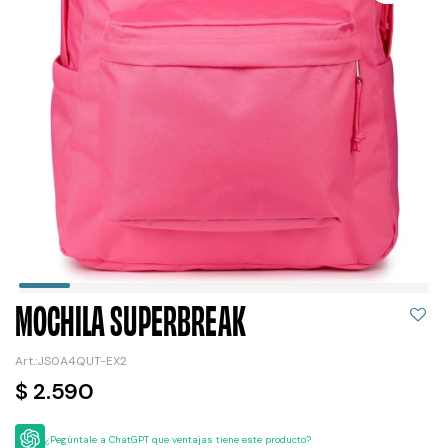
MOCHILA SUPERBREAK
JS0A4QUT-EX2
$
2.590
¿Pegúntale a ChatGPT que ventajas tiene este producto?