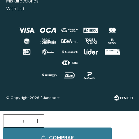
Mis direcciones
Wish List
© Copyright 2026 / Jansport
remove
add
COMPRAR