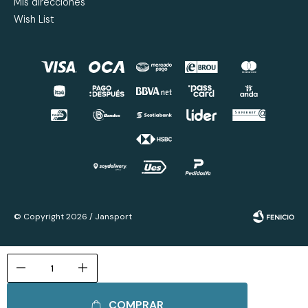
Mis direcciones
Wish List
© Copyright 2026 / Jansport
remove
add
COMPRAR