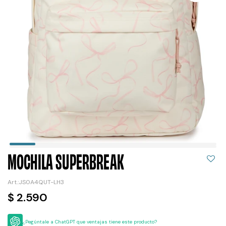
MOCHILA SUPERBREAK
JS0A4QUT-LH3
$
2.590
¿Pegúntale a ChatGPT que ventajas tiene este producto?