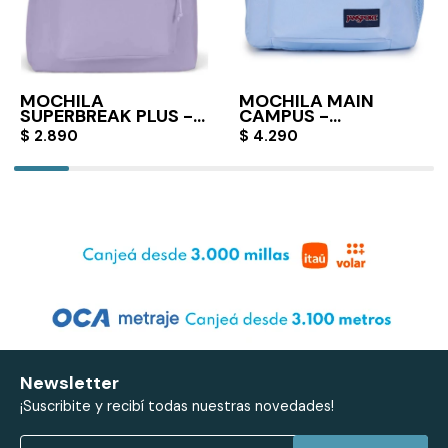
MOCHILA
MOCHILA MAIN
SUPERBREAK PLUS -
CAMPUS -
PASTEL LILAC
HYDRANGEA
$
2.890
$
4.290
Newsletter
¡Suscribite y recibí todas nuestras novedades!