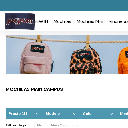
NEW IN
Mochilas
Mochilas Mini
Riñonera
MOCHILAS MAIN CAMPUS
Precio
($)
Modelo
Color
Med
Filtrando por:
Modelo:
Main Campus