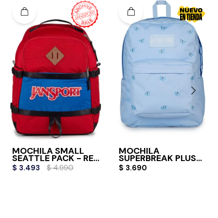
MOCHILA SMALL
MOCHILA
SEATTLE PACK - RED
SUPERBREAK PLUS
TAPE
FX
$
3.493
$
4.990
$
3.690