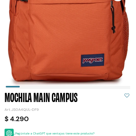
MOCHILA MAIN CAMPUS
JS0A4QUL-DF9
$
4.290
¿Pegúntale a ChatGPT que ventajas tiene este producto?