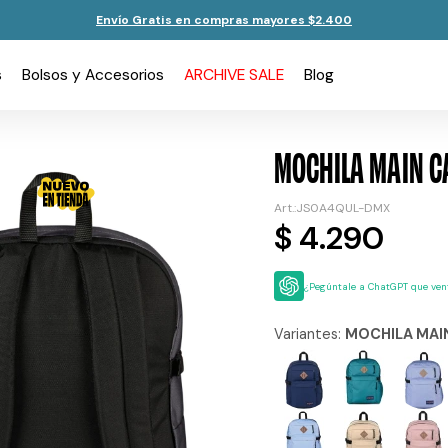
Envío Gratis en compras mayores $2.400
s
Bolsos y Accesorios
ARCHIVE SALE
Blog
MOCHILA MAIN 
JS0A4QUL-DMX
$
4.290
¿Pegúntale a ChatGPT que vent
Variantes:
MOCHILA MAI