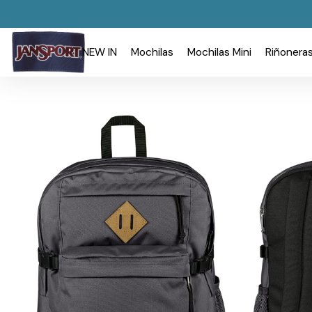
NEW IN
Mochilas
Mochilas Mini
Riñonera