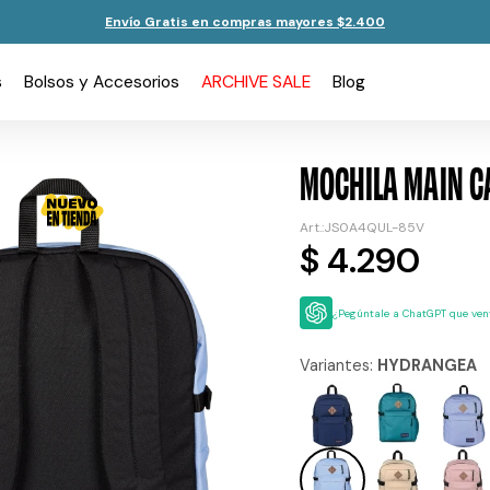
Envío Gratis en compras mayores $2.400
s
Bolsos y Accesorios
ARCHIVE SALE
Blog
MOCHILA MAIN C
JS0A4QUL-85V
$
4.290
¿Pegúntale a ChatGPT que vent
Variantes:
HYDRANGEA