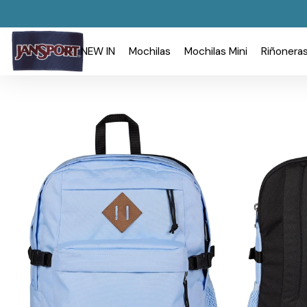
NEW IN
Mochilas
Mochilas Mini
Riñonera