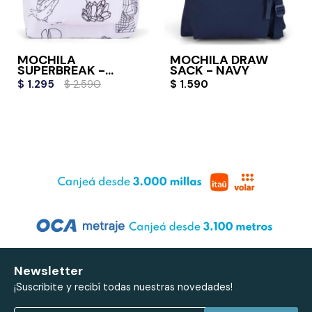
MOCHILA
MOCHILA DRAW
SUPERBREAK -
SACK - NAVY
COLOR ME
$
1.295
$
2.590
$
1.590
Newsletter
¡Suscribite y recibí todas nuestras novedades!