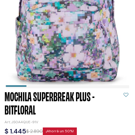
MOCHILA SUPERBREAK PLUS -
BITFLORAL
JS0A4QUE-91V
$
1.445
$
2.890
50