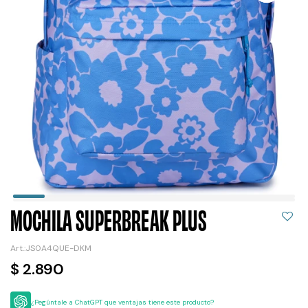
MOCHILA SUPERBREAK PLUS
JS0A4QUE-DKM
$
2.890
¿Pegúntale a ChatGPT que ventajas tiene este producto?