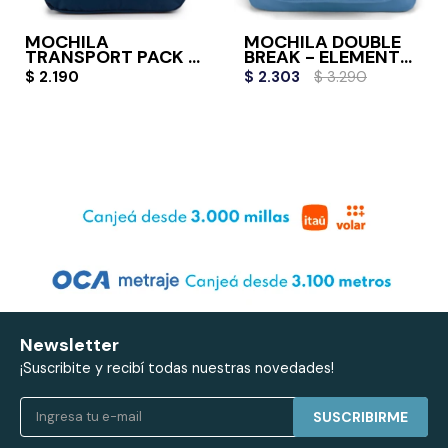
MOCHILA
MOCHILA DOUBLE
TRANSPORT PACK -
BREAK - ELEMENTAL
NAVY
BLUE
$
2.190
$
2.303
$
3.290
Newsletter
¡Suscribite y recibí todas nuestras novedades!
SUSCRIBIRME