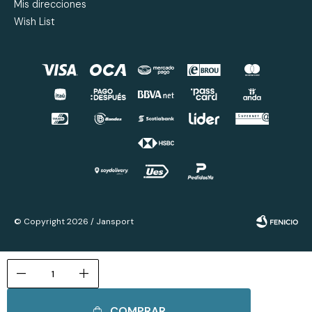
Mis direcciones
Wish List
© Copyright 2026 / Jansport
remove
add
COMPRAR