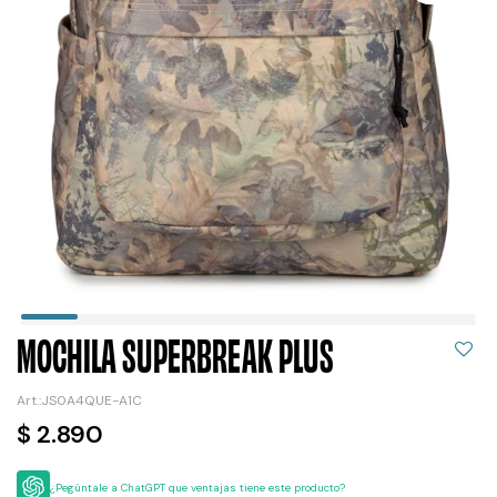
MOCHILA SUPERBREAK PLUS
JS0A4QUE-A1C
$
2.890
¿Pegúntale a ChatGPT que ventajas tiene este producto?