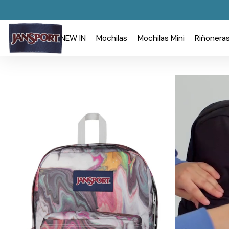
NEW IN
Mochilas
Mochilas Mini
Riñonera