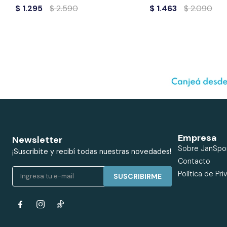
$
1.295
$
2.590
$
1.463
$
2.090
Empresa
Newsletter
Sobre JanSpo
¡Suscribite y recibí todas nuestras novedades!
Contacto
Política de Pri
SUSCRIBIRME

