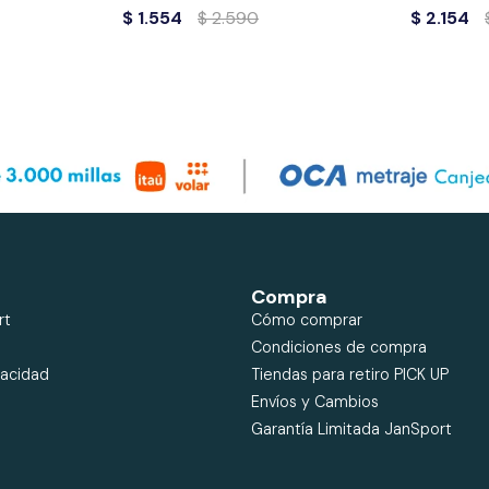
$
1.554
$
2.590
$
2.154
Compra
rt
Cómo comprar
Condiciones de compra
vacidad
Tiendas para retiro PICK UP
Envíos y Cambios
Garantía Limitada JanSport