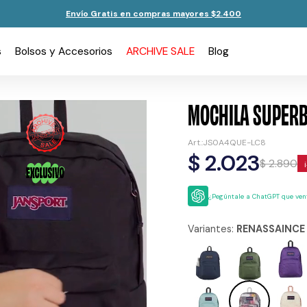
Envío Gratis en compras mayores $2.400
s
Bolsos y Accesorios
ARCHIVE SALE
Blog
MOCHILA SUPERB
JS0A4QUE-LC8
$
2.023
$
2.890
¿Pegúntale a ChatGPT que vent
Variantes:
RENASSAINCE