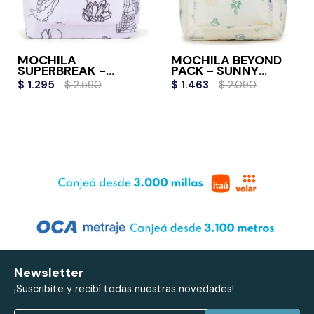
MOCHILA
MOCHILA BEYOND
SUPERBREAK -
PACK - SUNNY
COLOR ME
SKETCHES
$
1.295
$
2.590
$
1.463
$
2.090
Newsletter
¡Suscribite y recibí todas nuestras novedades!