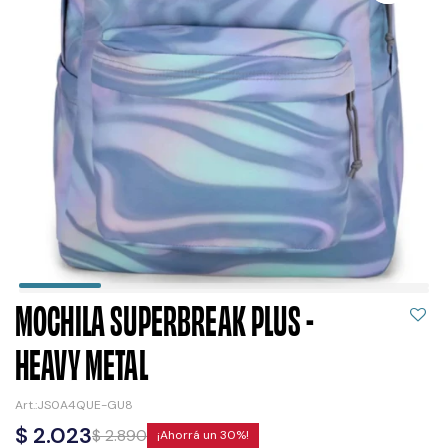
MOCHILA SUPERBREAK PLUS -
HEAVY METAL
JS0A4QUE-GU8
$
2.023
$
2.890
30