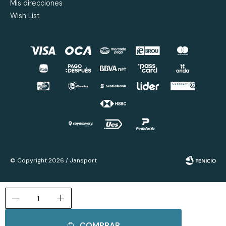
Mis direcciones
Wish List
© Copyright 2026 / Jansport
remove
add
COMPRAR