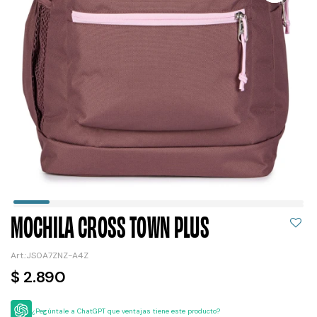
MOCHILA CROSS TOWN PLUS
JS0A7ZNZ-A4Z
$
2.890
¿Pegúntale a ChatGPT que ventajas tiene este producto?