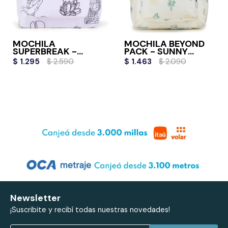
MOCHILA
MOCHILA BEYOND
SUPERBREAK -
PACK - SUNNY
COLOR ME
SKETCHES
$
1.295
$
2.590
$
1.463
$
2.090
Newsletter
¡Suscribite y recibí todas nuestras novedades!