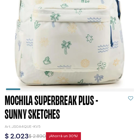
MOCHILA SUPERBREAK PLUS -
SUNNY SKETCHES
JS0A4QUE-KV5
$
2.023
$
2.890
30