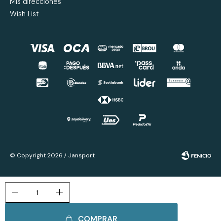
Mis direcciones
Wish List
© Copyright 2026 / Jansport
remove
add
COMPRAR