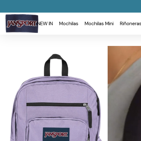
NEW IN
Mochilas
Mochilas Mini
Riñonera