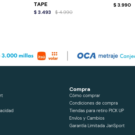
TAPE
$
3.990
$
3.493
$
4.990
Compra
rt
Cómo comprar
Condiciones de compra
vacidad
Tiendas para retiro PICK UP
Envíos y Cambios
Garantía Limitada JanSport