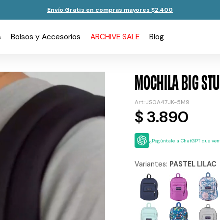
Envío Gratis en compras mayores $2.400
s
Bolsos y Accesorios
ARCHIVE SALE
Blog
MOCHILA BIG STU
JS0A47JK-5M9
$
3.890
¿Pegúntale a ChatGPT que vent
Variantes:
PASTEL LILAC