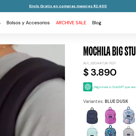
Envío Gratis en compras mayores $2.400
s
Bolsos y Accesorios
ARCHIVE SALE
Blog
MOCHILA BIG STU
JS0A47JK-7G7
$
3.890
¿Pegúntale a ChatGPT que vent
Variantes:
BLUE DUSK