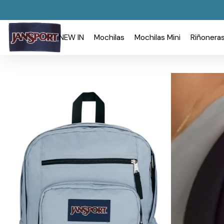
NEW IN
Mochilas
Mochilas Mini
Riñonera