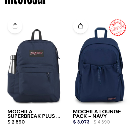
MOCHILA
MOCHILA LOUNGE
SUPERBREAK PLUS -
PACK - NAVY
NAVY
$
2.890
$
3.073
$
4.390