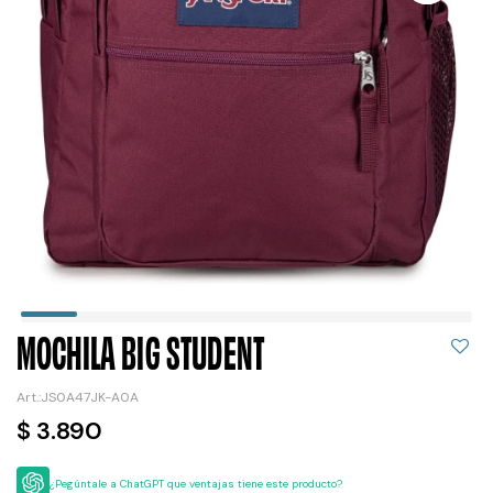
MOCHILA BIG STUDENT
JS0A47JK-A0A
$
3.890
¿Pegúntale a ChatGPT que ventajas tiene este producto?