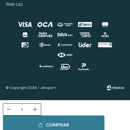
Wish List
© Copyright 2026 / Jansport
remove
add
COMPRAR
Fenicio