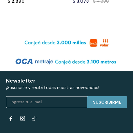
$
2.890
$
3.073
$
4.390
Newsletter
¡Suscribite y recibí todas nuestras novedades!
SUSCRIBIRME

