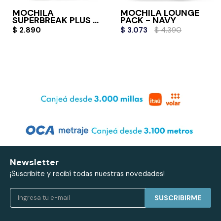
MOCHILA
MOCHILA LOUNGE
SUPERBREAK PLUS -
PACK - NAVY
NAVY
$
2.890
$
3.073
$
4.390
Newsletter
¡Suscribite y recibí todas nuestras novedades!
SUSCRIBIRME