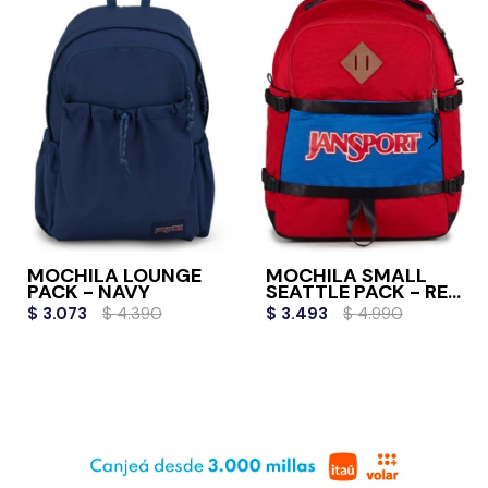
MOCHILA LOUNGE
MOCHILA SMALL
PACK - NAVY
SEATTLE PACK - RED
TAPE
$
3.073
$
4.390
$
3.493
$
4.990