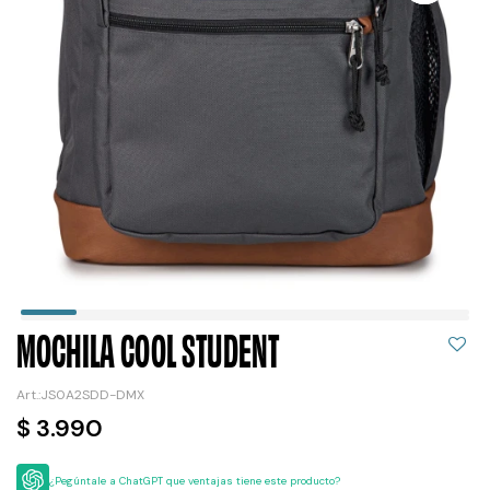
MOCHILA COOL STUDENT
JS0A2SDD-DMX
$
3.990
¿Pegúntale a ChatGPT que ventajas tiene este producto?