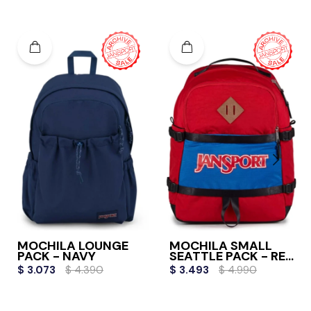
MOCHILA LOUNGE
MOCHILA SMALL
PACK - NAVY
SEATTLE PACK - RED
TAPE
$
3.073
$
4.390
$
3.493
$
4.990