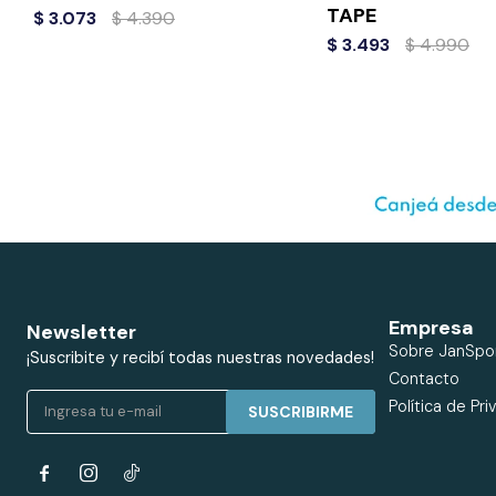
TAPE
$
3.073
$
4.390
$
3.493
$
4.990
Empresa
Newsletter
Sobre JanSpo
¡Suscribite y recibí todas nuestras novedades!
Contacto
Política de Pri
SUSCRIBIRME

