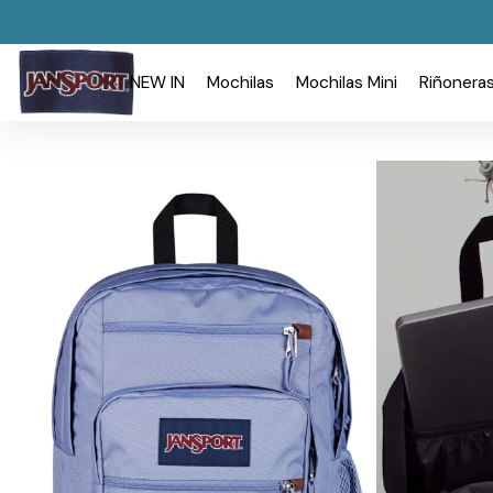
NEW IN
Mochilas
Mochilas Mini
Riñonera