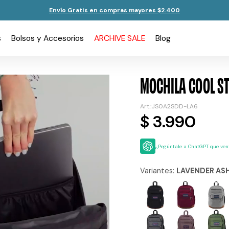
Envío Gratis en compras mayores $2.400
s
Bolsos y Accesorios
ARCHIVE SALE
Blog
MOCHILA COOL S
JS0A2SDD-LA6
$
3.990
¿Pegúntale a ChatGPT que vent
Variantes:
LAVENDER AS