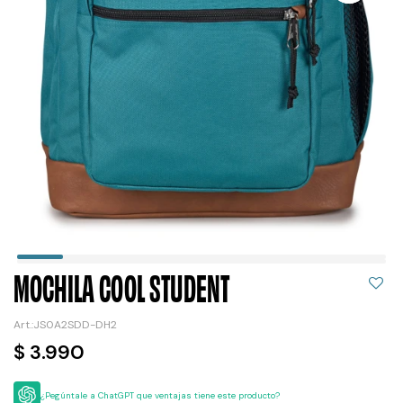
MOCHILA COOL STUDENT
JS0A2SDD-DH2
$
3.990
¿Pegúntale a ChatGPT que ventajas tiene este producto?