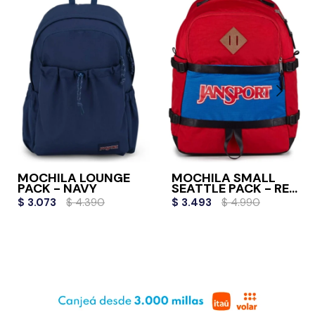
MOCHILA LOUNGE
MOCHILA SMALL
PACK - NAVY
SEATTLE PACK - RED
TAPE
$
3.073
$
4.390
$
3.493
$
4.990